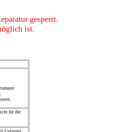
eparatur gesperrt.
öglich ist.
Neumann
.
ioren.
cht für die
für Uelzener