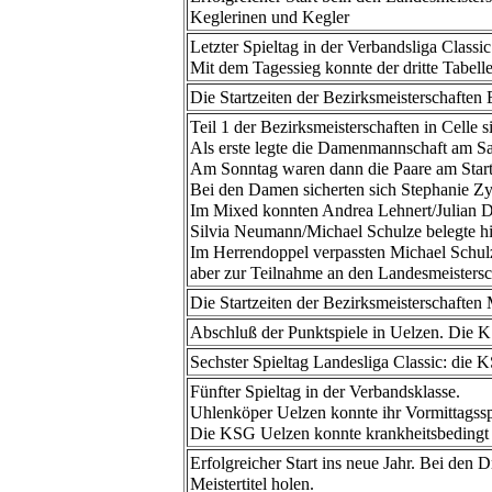
Keglerinen und Kegler
Letzter Spieltag in der Verbandsliga Class
Mit dem Tagessieg konnte der dritte Tabell
Die Startzeiten der Bezirksmeisterschaften E
Teil 1 der Bezirksmeisterschaften in Celle 
Als erste legte die Damenmannschaft am Sa
Am Sonntag waren dann die Paare am Start
Bei den Damen sicherten sich Stephanie Z
Im Mixed konnten Andrea Lehnert/Julian De
Silvia Neumann/Michael Schulze belegte hier
Im Herrendoppel verpassten Michael Schul
aber zur Teilnahme an den Landesmeistersch
Die Startzeiten der Bezirksmeisterschaften
Abschluß der Punktspiele in Uelzen. Die
Sechster Spieltag Landesliga Classic: die K
Fünfter Spieltag in der Verbandsklasse.
Uhlenköper Uelzen konnte ihr Vormittagssp
Die KSG Uelzen konnte krankheitsbedingt ih
Erfolgreicher Start ins neue Jahr. Bei den
Meistertitel holen.