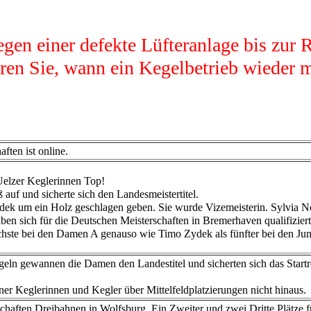
egen einer defekte Lüfteranlage bis zur R
ren Sie, wann ein Kegelbetrieb wieder m
ften ist online.
Uelzer Keglerinnen Top!
auf und sicherte sich den Landesmeistertitel.
dek um ein Holz geschlagen geben. Sie wurde Vizemeisterin. Sylvia 
aben sich für die Deutschen Meisterschaften in Bremerhaven qualifiziert
echste bei den Damen A genauso wie Timo Zydek als fünfter bei den Jun
eln gewannen die Damen den Landestitel und sicherten sich das Startre
er Keglerinnen und Kegler über Mittelfeldplatzierungen nicht hinaus.
schaften Dreibahnen in Wolfsburg. Ein Zweiter und zwei Dritte Plätze 