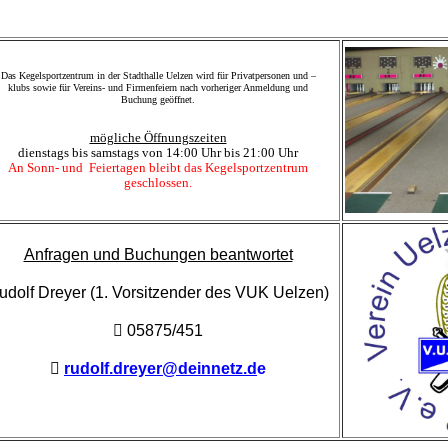
Das Kegelsportzentrum in der Stadthalle Uelzen wird für Privatpersonen und –
klubs sowie für Vereins- und Firmenfeiern nach vorheriger Anmeldung und
Buchung geöffnet.
mögliche Öffnungszeiten
dienstags bis samstags von 14:00 Uhr bis 21:00 Uhr
An Sonn- und Feiertagen bleibt das Kegelsportzentrum
geschlossen.
Anfragen und Buchungen beantwortet
udolf Dreyer
(1. Vorsitzender des VUK Uelzen)

05875/451

rudolf.dreyer@deinnetz.d
e