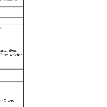
r.
terschaften.
Platz, welcher
er Diverse