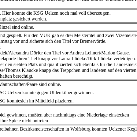
ic. Hier konnte die KSG Uelzen noch mal voll überzeugen.
enplatz gesichert werden.
inzel sind online.
sind gespielt. Für den VUK gab es drei Meistertitel und zwei Vizemeiste
mstag vor und sicherte sich den Titel vor Bremervörde.
.
ydek/Alexandra Dörfer den Titel vor Andrea Lehnert/Marion Gause.
laporte Ihren Titel knapp vor Laura Lüdeke/Dirk Lüdeke verteidigen.
 den siebten Platz und qualifizierten sich ebenfals für die Landesmeis
ze/Thomas Klaucke knapp das Treppchen und landeten auf den vierten 
aften berechtigt.
 Mannschaften/Paare sind online.
 KSG Uelzen konnte gegen Uhlenköper gewinnen.
SG konntesich im Mittelfeld plazieren.
iel gewinnen, mußten aber nachmittags eine Niederlage einstecken
re Spiele nicht antreten..
 Dreibahnen Bezirksmeisterschaften in Wolfsburg konnten Uelzener Kegl